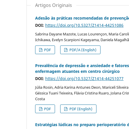
Artigos Originais
Adesão às práticas recomendadas de prevenção
DOI:
https://doi.org/10.5327/Z1414-44251086
Sabrina Dayane Mazote, Lucas Lourençon, Maria Carolin
Ichikawa, Evelyn Scarpioni Kageyama, Daniela Magalh
PDF
PDF/A (English)
Prevalência de depressão e ansiedade e fatores
enfermagem atuantes em centro cirúrgico
DOI:
https://doi.org/10.5327/Z1414-44251077
Júlia Rosin, Adria Karina Antunes Deon, Mariceli Silvei
Géssica Tuani Teixeira, Flávia Cristina Ruaro, Jolana Cri
Costa
PDF
PDF (English)
Estratégias lúdicas no preparo perioperatório 