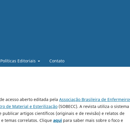
Políticas Editoriais
Contato
e acesso aberto editada pela
Associação Brasileira de Enfermeiro
ro de Material e Esterilização
(SOBECC). A revista utiliza o sistema
e publicar artigos científicos (originais e de revisão) e relatos de
e temas correlatos. Clique
aqui
para saber mais sobre o foco e