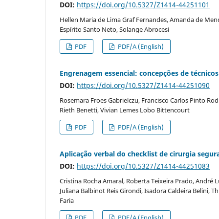
DOI:
https://doi.org/10.5327/Z1414-44251101
Hellen Maria de Lima Graf Fernandes, Amanda de Mendo
Espírito Santo Neto, Solange Abrocesi
PDF
PDF/A (English)
Engrenagem essencial: concepções de técnicos
DOI:
https://doi.org/10.5327/Z1414-44251090
Rosemara Froes Gabrielczu, Francisco Carlos Pinto Ro
Rieth Benetti, Vivian Lemes Lobo Bittencourt
PDF
PDF/A (English)
Aplicação verbal do checklist de cirurgia segura:
DOI:
https://doi.org/10.5327/Z1414-44251083
Cristina Rocha Amaral, Roberta Teixeira Prado, André L
Juliana Balbinot Reis Girondi, Isadora Caldeira Belini, 
Faria
PDF
PDF/A (English)