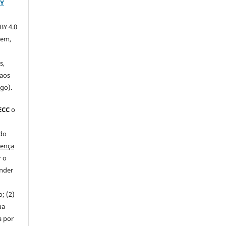
BY
BY 4.0
xem,
s,
 aos
igo).
ECC
o
 do
cença
r o
ender
; (2)
ua
a por