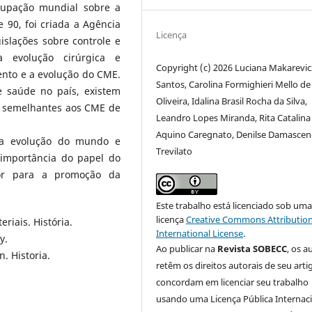
cupação mundial sobre a
 90, foi criada a Agência
Licença
gislações sobre controle e
 evolução cirúrgica e
Copyright (c) 2026 Luciana Makarevic
ento e a evolução do CME.
Santos, Carolina Formighieri Mello de
e saúde no país, existem
Oliveira, Idalina Brasil Rocha da Silva,
a semelhantes aos CME de
Leandro Lopes Miranda, Rita Catalina
Aquino Caregnato, Denilse Damasce
a evolução do mundo e
Trevilato
 importância do papel do
or para a promoção da
Este trabalho está licenciado sob um
licença
Creative Commons Attribution
riais. História.
International License
.
y.
Ao publicar na
Revista SOBECC
, os a
n. Historia.
retêm os direitos autorais de seu arti
concordam em licenciar seu trabalho
usando uma Licença Pública Internac