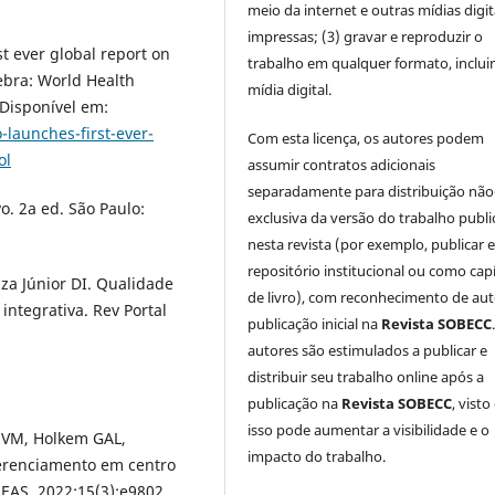
meio da internet e outras mídias digit
impressas; (3) gravar e reproduzir o
t ever global report on
trabalho em qualquer formato, inclu
ebra: World Health
mídia digital.
 Disponível em:
launches-first-ever-
Com esta licença, os autores podem
ol
assumir contratos adicionais
separadamente para distribuição não
o. 2a ed. São Paulo:
exclusiva da versão do trabalho publ
nesta revista (por exemplo, publicar 
repositório institucional ou como cap
za Júnior DI. Qualidade
de livro), com reconhecimento de aut
ntegrativa. Rev Portal
publicação inicial na
Revista SOBECC
autores são estimulados a publicar e
distribuir seu trabalho online após a
publicação na
Revista SOBECC
, visto
isso pode aumentar a visibilidade e o
o VM, Holkem GAL,
impacto do trabalho.
gerenciamento em centro
 REAS. 2022;15(3):e9802.