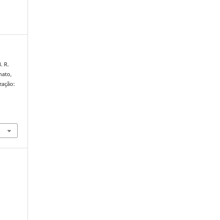
. R.
nato,
ização: