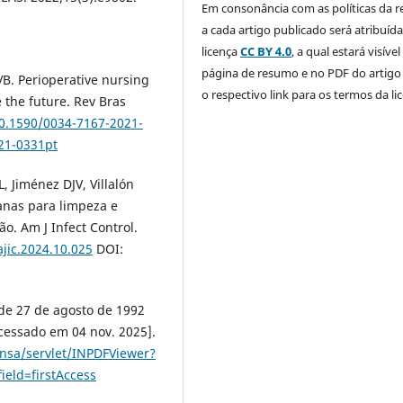
Em consonância com as políticas da re
a cada artigo publicado será atribuíd
licença
CC BY 4.0
, a qual estará visível
página de resumo e no PDF do artig
VB. Perioperative nursing
o respectivo link para os termos da li
e the future. Rev Bras
10.1590/0034-7167-2021-
21-0331pt
, Jiménez DJV, Villalón
canas para limpeza e
o. Am J Infect Control.
ajic.2024.10.025
DOI:
, de 27 de agosto de 1992
[acessado em 04 nov. 2025].
ensa/servlet/INPDFViewer?
eld=firstAccess