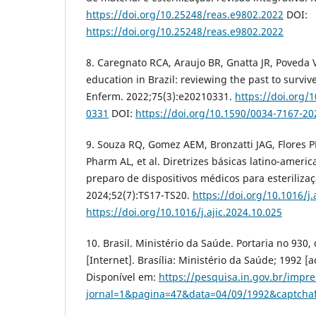
https://doi.org/10.25248/reas.e9802.2022
DOI:
https://doi.org/10.25248/reas.e9802.2022
8. Caregnato RCA, Araujo BR, Gnatta JR, Poveda 
education in Brazil: reviewing the past to surviv
Enferm. 2022;75(3):e20210331.
https://doi.org/
0331
DOI:
https://doi.org/10.1590/0034-7167-20
9. Souza RQ, Gomez AEM, Bronzatti JAG, Flores PL
Pharm AL, et al. Diretrizes básicas latino-ameri
preparo de dispositivos médicos para esterilizaçã
2024;52(7):TS17-TS20.
https://doi.org/10.1016/j.
https://doi.org/10.1016/j.ajic.2024.10.025
10. Brasil. Ministério da Saúde. Portaria no 930
[Internet]. Brasília: Ministério da Saúde; 1992 
Disponível em:
https://pesquisa.in.gov.br/impr
jornal=1&pagina=47&data=04/09/1992&captchafi