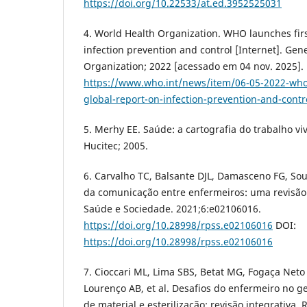
https://doi.org/10.22533/at.ed.3952525031
4. World Health Organization. WHO launches firs
infection prevention and control [Internet]. Gen
Organization; 2022 [acessado em 04 nov. 2025].
https://www.who.int/news/item/06-05-2022-who-
global-report-on-infection-prevention-and-contr
5. Merhy EE. Saúde: a cartografia do trabalho viv
Hucitec; 2005.
6. Carvalho TC, Balsante DJL, Damasceno FG, Sou
da comunicação entre enfermeiros: uma revisão i
Saúde e Sociedade. 2021;6:e02106016.
https://doi.org/10.28998/rpss.e02106016
DOI:
https://doi.org/10.28998/rpss.e02106016
7. Cioccari ML, Lima SBS, Betat MG, Fogaça Net
Lourenço AB, et al. Desafios do enfermeiro no 
de material e esterilização: revisão integrativa.