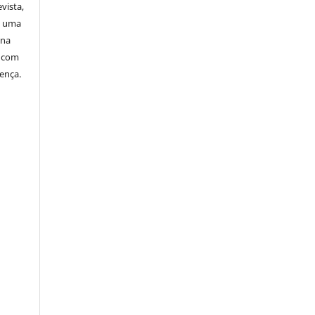
vista,
a uma
 na
o com
cença.