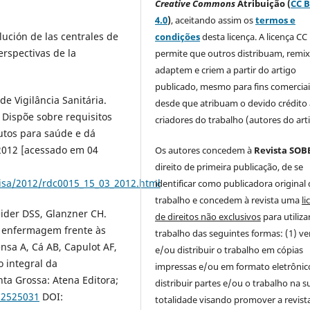
Creative Commons
Atribuição (
CC 
4.0
)
, aceitando assim os
termos e
olución de las centrales de
condições
desta licença. A licença CC 
perspectivas de la
permite que outros distribuam, remi
adaptem e criem a partir do artigo
publicado, mesmo para fins comerciai
de Vigilância Sanitária.
desde que atribuam o devido crédito
 Dispõe sobre requisitos
criadores do trabalho (autores do art
utos para saúde e dá
; 2012 [acessado em 04
Os autores concedem à
Revista SOB
direito de primeira publicação, de se
visa/2012/rdc0015_15_03_2012.html
identificar como publicadora original
trabalho e concedem à revista uma
li
ider DSS, Glanzner CH.
de direitos não exclusivos
para utiliza
da enfermagem frente às
trabalho das seguintes formas: (1) v
nsa A, Cá AB, Capulot AF,
e/ou distribuir o trabalho em cópias
o integral da
impressas e/ou em formato eletrônico
a Grossa: Atena Editora;
distribuir partes e/ou o trabalho na s
952525031
DOI:
totalidade visando promover a revist