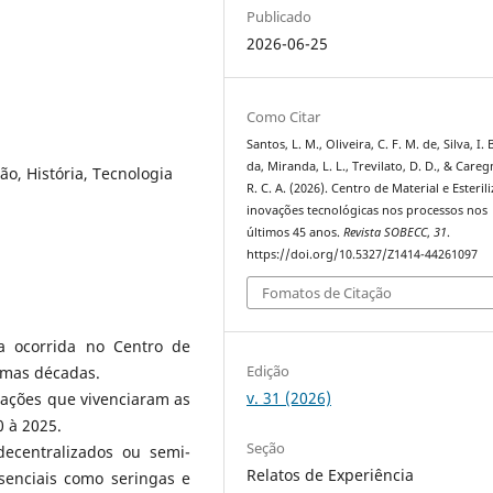
Publicado
2026-06-25
Como Citar
Santos, L. M., Oliveira, C. F. M. de, Silva, I. B
da, Miranda, L. L., Trevilato, D. D., & Careg
ção, História, Tecnologia
R. C. A. (2026). Centro de Material e Esteril
inovações tecnológicas nos processos nos
últimos 45 anos.
Revista SOBECC
,
31
.
https://doi.org/10.5327/Z1414-44261097
Fomatos de Citação
ca ocorrida no Centro de
Edição
timas décadas.
v. 31 (2026)
rações que vivenciaram as
 à 2025.
Seção
ecentralizados ou semi-
Relatos de Experiência
ssenciais como seringas e