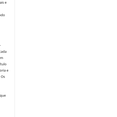
ais e
indo
-
icada
em
ítulo
oria e
. Os
 que