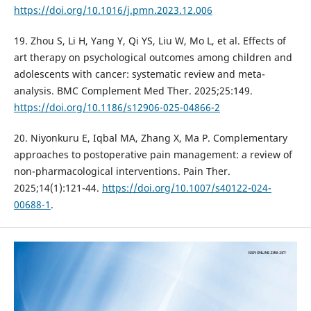
https://doi.org/10.1016/j.pmn.2023.12.006
19. Zhou S, Li H, Yang Y, Qi YS, Liu W, Mo L, et al. Effects of
art therapy on psychological outcomes among children and
adolescents with cancer: systematic review and meta-
analysis. BMC Complement Med Ther. 2025;25:149.
https://doi.org/10.1186/s12906-025-04866-2
20. Niyonkuru E, Iqbal MA, Zhang X, Ma P. Complementary
approaches to postoperative pain management: a review of
non-pharmacological interventions. Pain Ther.
2025;14(1):121-44.
https://doi.org/10.1007/s40122-024-
00688-1
.