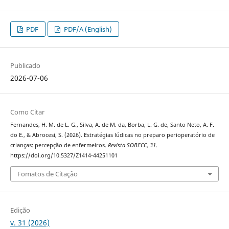
PDF
PDF/A (English)
Publicado
2026-07-06
Como Citar
Fernandes, H. M. de L. G., Silva, A. de M. da, Borba, L. G. de, Santo Neto, A. F.
do E., & Abrocesi, S. (2026). Estratégias lúdicas no preparo perioperatório de
crianças: percepção de enfermeiros.
Revista SOBECC
,
31
.
https://doi.org/10.5327/Z1414-44251101
Fomatos de Citação
Edição
v. 31 (2026)