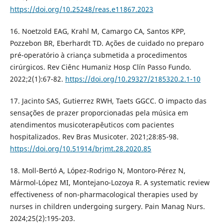
https://doi.org/10.25248/reas.e11867.2023
16. Noetzold EAG, Krahl M, Camargo CA, Santos KPP,
Pozzebon BR, Eberhardt TD. Ações de cuidado no preparo
pré-operatório à criança submetida a procedimentos
cirúrgicos. Rev Ciênc Humaniz Hosp Clín Passo Fundo.
2022;2(1):67-82.
https://doi.org/10.29327/2185320.2.1-10
17. Jacinto SAS, Gutierrez RWH, Taets GGCC. O impacto das
sensações de prazer proporcionadas pela música em
atendimentos musicoterapêuticos com pacientes
hospitalizados. Rev Bras Musicoter. 2021;28:85-98.
https://doi.org/10.51914/brjmt.28.2020.85
18. Moll-Bertó A, López-Rodrigo N, Montoro-Pérez N,
Mármol-López MI, Montejano-Lozoya R. A systematic review
effectiveness of non-pharmacological therapies used by
nurses in children undergoing surgery. Pain Manag Nurs.
2024;25(2):195-203.