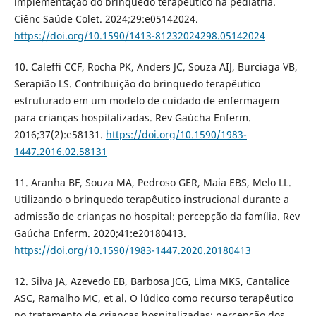
implementação do brinquedo terapêutico na pediatria.
Ciênc Saúde Colet. 2024;29:e05142024.
https://doi.org/10.1590/1413-81232024298.05142024
10. Caleffi CCF, Rocha PK, Anders JC, Souza AIJ, Burciaga VB,
Serapião LS. Contribuição do brinquedo terapêutico
estruturado em um modelo de cuidado de enfermagem
para crianças hospitalizadas. Rev Gaúcha Enferm.
2016;37(2):e58131.
https://doi.org/10.1590/1983-
1447.2016.02.58131
11. Aranha BF, Souza MA, Pedroso GER, Maia EBS, Melo LL.
Utilizando o brinquedo terapêutico instrucional durante a
admissão de crianças no hospital: percepção da família. Rev
Gaúcha Enferm. 2020;41:e20180413.
https://doi.org/10.1590/1983-1447.2020.20180413
12. Silva JA, Azevedo EB, Barbosa JCG, Lima MKS, Cantalice
ASC, Ramalho MC, et al. O lúdico como recurso terapêutico
no tratamento de crianças hospitalizadas: percepção dos