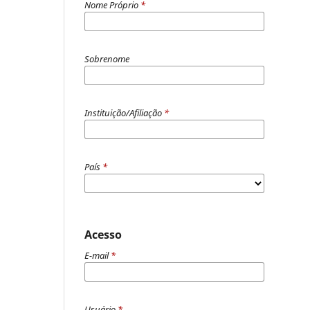
Nome Próprio
*
Sobrenome
Instituição/Afiliação
*
País
*
Acesso
E-mail
*
Usuário
*