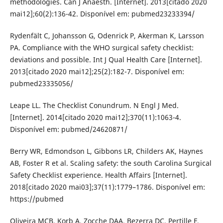
methodologies. Can J Anaesth. [Internet]. 2013[citado 2020
mai12];60(2):136-42. Disponível em: pubmed23233394/
Rydenfält C, Johansson G, Odenrick P, Akerman K, Larsson
PA. Compliance with the WHO surgical safety checklist:
deviations and possible. Int J Qual Health Care [Internet].
2013[citado 2020 mai12];25(2):182-7. Disponível em:
pubmed23335056/
Leape LL. The Checklist Conundrum. N Engl J Med.
[Internet]. 2014[citado 2020 mai12];370(11):1063-4.
Disponível em: pubmed/24620871/
Berry WR, Edmondson L, Gibbons LR, Childers AK, Haynes
AB, Foster R et al. Scaling safety: the south Carolina Surgical
Safety Checklist experience. Health Affairs [Internet].
2018[citado 2020 mai03];37(11):1779–1786. Disponível em:
https://pubmed
Oliveira MCB, Korb A, Zocche DAA, Bezerra DC, Pertille F,