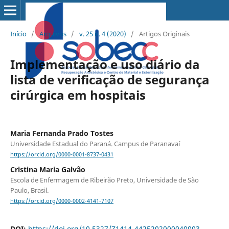
Início
/
Arquivos
/
v. 25 n. 4 (2020)
/
Artigos Originais
Implementação e uso diário da
lista de verificação de segurança
cirúrgica em hospitais
Maria Fernanda Prado Tostes
Universidade Estadual do Paraná. Campus de Paranavaí
https://orcid.org/0000-0001-8737-0431
Cristina Maria Galvão
Escola de Enfermagem de Ribeirão Preto, Universidade de São
Paulo, Brasil.
https://orcid.org/0000-0002-4141-7107
DOI:
https://doi.org/10.5327/Z1414-4425202000040003