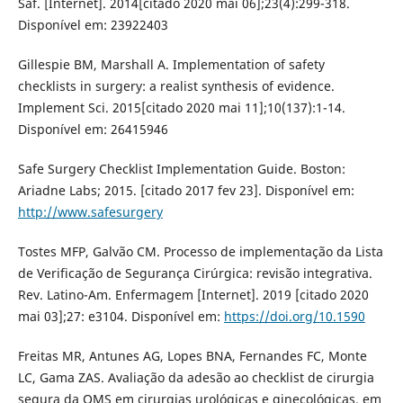
Saf. [Internet]. 2014[citado 2020 mai 06];23(4):299-318.
Disponível em: 23922403
Gillespie BM, Marshall A. Implementation of safety
checklists in surgery: a realist synthesis of evidence.
Implement Sci. 2015[citado 2020 mai 11];10(137):1-14.
Disponível em: 26415946
Safe Surgery Checklist Implementation Guide. Boston:
Ariadne Labs; 2015. [citado 2017 fev 23]. Disponível em:
http://www.safesurgery
Tostes MFP, Galvão CM. Processo de implementação da Lista
de Verificação de Segurança Cirúrgica: revisão integrativa.
Rev. Latino-Am. Enfermagem [Internet]. 2019 [citado 2020
mai 03];27: e3104. Disponível em:
https://doi.org/10.1590
Freitas MR, Antunes AG, Lopes BNA, Fernandes FC, Monte
LC, Gama ZAS. Avaliação da adesão ao checklist de cirurgia
segura da OMS em cirurgias urológicas e ginecológicas, em