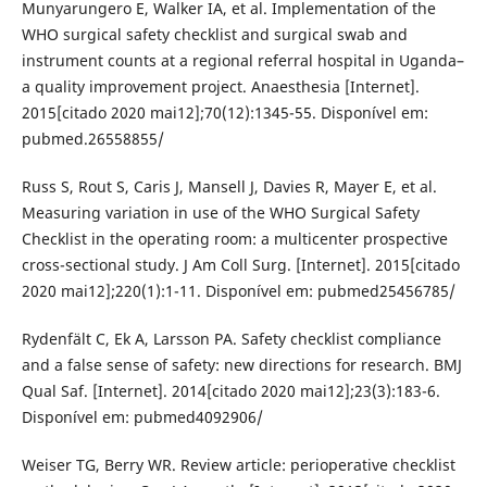
Munyarungero E, Walker IA, et al. Implementation of the
WHO surgical safety checklist and surgical swab and
instrument counts at a regional referral hospital in Uganda–
a quality improvement project. Anaesthesia [Internet].
2015[citado 2020 mai12];70(12):1345-55. Disponível em:
pubmed.26558855/
Russ S, Rout S, Caris J, Mansell J, Davies R, Mayer E, et al.
Measuring variation in use of the WHO Surgical Safety
Checklist in the operating room: a multicenter prospective
cross-sectional study. J Am Coll Surg. [Internet]. 2015[citado
2020 mai12];220(1):1-11. Disponível em: pubmed25456785/
Rydenfält C, Ek A, Larsson PA. Safety checklist compliance
and a false sense of safety: new directions for research. BMJ
Qual Saf. [Internet]. 2014[citado 2020 mai12];23(3):183-6.
Disponível em: pubmed4092906/
Weiser TG, Berry WR. Review article: perioperative checklist