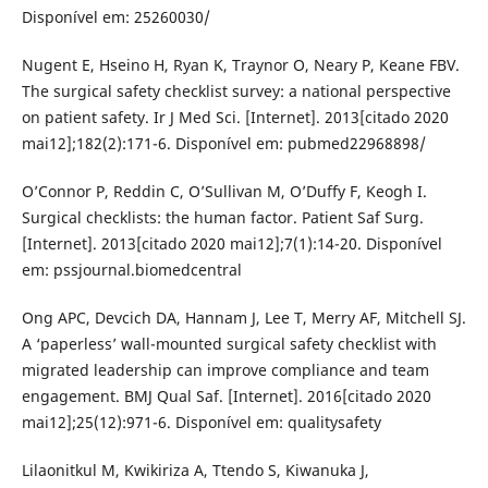
Disponível em: 25260030/
Nugent E, Hseino H, Ryan K, Traynor O, Neary P, Keane FBV.
The surgical safety checklist survey: a national perspective
on patient safety. Ir J Med Sci. [Internet]. 2013[citado 2020
mai12];182(2):171-6. Disponível em: pubmed22968898/
O’Connor P, Reddin C, O’Sullivan M, O’Duffy F, Keogh I.
Surgical checklists: the human factor. Patient Saf Surg.
[Internet]. 2013[citado 2020 mai12];7(1):14-20. Disponível
em: pssjournal.biomedcentral
Ong APC, Devcich DA, Hannam J, Lee T, Merry AF, Mitchell SJ.
A ‘paperless’ wall-mounted surgical safety checklist with
migrated leadership can improve compliance and team
engagement. BMJ Qual Saf. [Internet]. 2016[citado 2020
mai12];25(12):971-6. Disponível em: qualitysafety
Lilaonitkul M, Kwikiriza A, Ttendo S, Kiwanuka J,