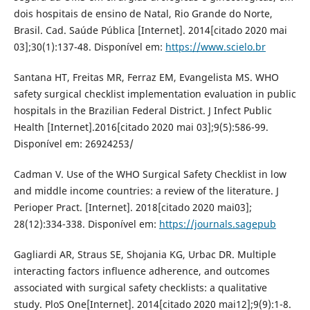
dois hospitais de ensino de Natal, Rio Grande do Norte,
Brasil. Cad. Saúde Pública [Internet]. 2014[citado 2020 mai
03];30(1):137-48. Disponível em:
https://www.scielo.br
Santana HT, Freitas MR, Ferraz EM, Evangelista MS. WHO
safety surgical checklist implementation evaluation in public
hospitals in the Brazilian Federal District. J Infect Public
Health [Internet].2016[citado 2020 mai 03];9(5):586-99.
Disponível em: 26924253/
Cadman V. Use of the WHO Surgical Safety Checklist in low
and middle income countries: a review of the literature. J
Perioper Pract. [Internet]. 2018[citado 2020 mai03];
28(12):334-338. Disponível em:
https://journals.sagepub
Gagliardi AR, Straus SE, Shojania KG, Urbac DR. Multiple
interacting factors influence adherence, and outcomes
associated with surgical safety checklists: a qualitative
study. PloS One[Internet]. 2014[citado 2020 mai12];9(9):1-8.