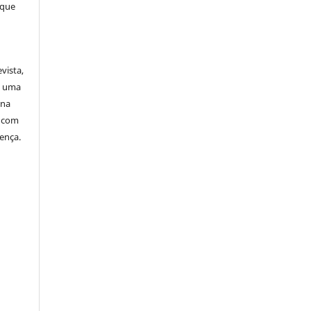
 que
vista,
a uma
 na
o com
cença.