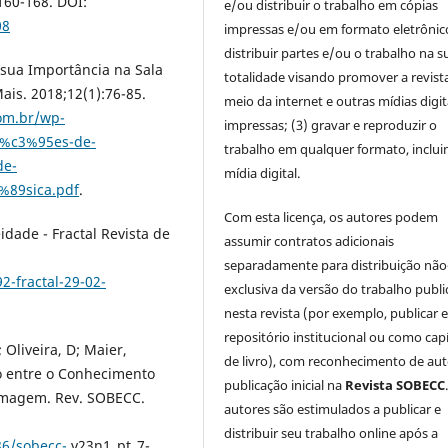
160-168. DOI:
e/ou distribuir o trabalho em cópias
08
impressas e/ou em formato eletrônico
distribuir partes e/ou o trabalho na s
sua Importância na Sala
totalidade visando promover a revist
ais. 2018;12(1):76-85.
meio da internet e outras mídias digit
com.br/wp-
impressas; (3) gravar e reproduzir o
7%c3%95es-de-
trabalho em qualquer formato, inclu
de-
mídia digital.
89sica.pdf
.
Com esta licença, os autores podem
idade - Fractal Revista de
assumir contratos adicionais
separadamente para distribuição não
2-fractal-29-02-
exclusiva da versão do trabalho publ
nesta revista (por exemplo, publicar 
repositório institucional ou como cap
liveira, D; Maier,
de livro), com reconhecimento de aut
o entre o Conhecimento
publicação inicial na
Revista SOBECC
ermagem. Rev. SOBECC.
autores são estimulados a publicar e
distribuir seu trabalho online após a
86/sobecc-
v23n1_pt_7-