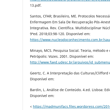
13.pdf.
Santos, CFAR; Brasileiro, ME. Protocolos Necessá
Enfermagem Em Sala De Recuperação Pós-Anesté
Integrativa. Rev. Científica. Multidisciplinar N
9ªed. 2018;03:98-120. Disponível em:
https://www.nucleodoconhecimento.com.br/sau
Minayo, MCS. Pesquisa Social. Teoria, método e c
Petrópolis: Vozes. 2001. Disponível em:
http://www.faed.udesc.br/arquivos/id_submen
Geertz, C. A Interpretação das Culturas/Clifford 
Disponível em:
Bardin, L. Análise de Conteúdo. 4.ed. Lisboa: Ed
Disponível em:
<
https://madmunifacs.files.wordpress.com/201