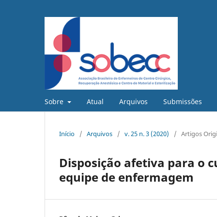
Sobre
Atual
Arquivos
Submissões
Início
/
Arquivos
/
v. 25 n. 3 (2020)
/
Artigos Orig
Disposição afetiva para o 
equipe de enfermagem