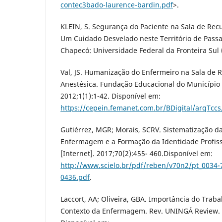
contec3bado-laurence-bardin.pdf
>.
KLEIN, S. Segurança do Paciente na Sala de Rec
Um Cuidado Desvelado neste Território de Pass
Chapecó: Universidade Federal da Fronteira Sul 
Val, JS. Humanização do Enfermeiro na Sala de 
Anestésica. Fundação Educacional do Município 
2012;1(1):1-42. Disponível em:
https://cepein.femanet.com.br/BDigital/arqTcc
Gutiérrez, MGR; Morais, SCRV. Sistematização da
Enfermagem e a Formação da Identidade Profissi
[Internet]. 2017;70(2):455- 460.Disponível em:
http://www.scielo.br/pdf/reben/v70n2/pt_0034-
0436.pdf
.
Laccort, AA; Oliveira, GBA. Importância do Trab
Contexto da Enfermagem. Rev. UNINGÁ Review. 2