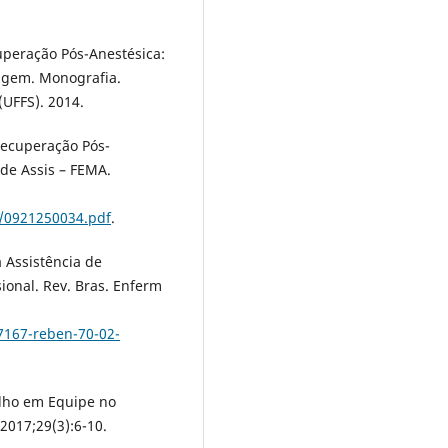
uperação Pós-Anestésica:
agem. Monografia.
(UFFS). 2014.
Recuperação Pós-
de Assis – FEMA.
s/0921250034.pdf
.
 Assistência de
onal. Rev. Bras. Enferm
7167-reben-70-02-
alho em Equipe no
017;29(3):6-10.