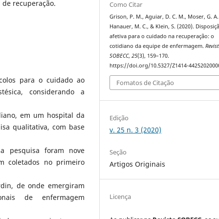
 de recuperação.
Como Citar
Grison, P. M., Aguiar, D. C. M., Moser, G. A.
Hanauer, M. C., & Klein, S. (2020). Disposiç
afetiva para o cuidado na recuperação: o
cotidiano da equipe de enfermagem.
Revis
SOBECC
,
25
(3), 159–170.
https://doi.org/10.5327/Z1414-442520200
ocolos para o cuidado ao
Fomatos de Citação
tésica, considerando a
diano, em um hospital da
Edição
isa qualitativa, com base
v. 25 n. 3 (2020)
 da pesquisa foram nove
Seção
m coletados no primeiro
Artigos Originais
rdin, de onde emergiram
Licença
sionais de enfermagem