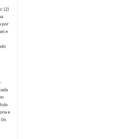
; (2)
ua
a por
ais e
indo
-
icada
em
ítulo
oria e
. Os