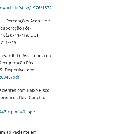
ws/article/view/1976/1572
, J . Percepções Acerca de
ecuperação Pós-
 10(3):711-719. DOI:
.711-719.
gevardt, D. Assistência da
Recuperação Pós-
5. Disponível em:
/26840/pdf
.
acientes com Baixo Risco
eriência. Rev. Gaúcha.
447-rgenf-40-
spe-
em ao Paciente em