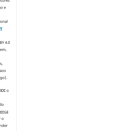
utores
go e
ional
BY
BY 4.0
xem,
s,
 aos
igo).
ECC
o
 do
cença
r o
ender