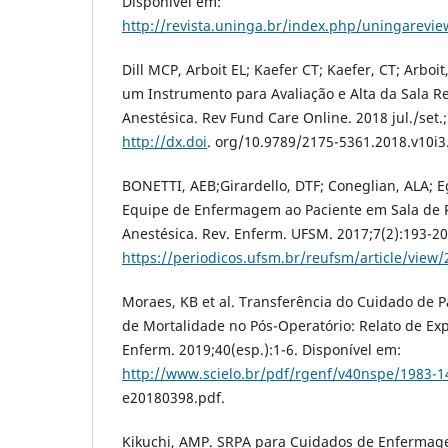
Disponível em:
http://revista.uninga.br/index.php/uningarevie
Dill MCP, Arboit EL; Kaefer CT; Kaefer, CT; Arboit
um Instrumento para Avaliação e Alta da Sala R
Anestésica. Rev Fund Care Online. 2018 jul./set.;
http://dx.doi
. org/10.9789/2175-5361.2018.v10i3
BONETTI, AEB;Girardello, DTF; Coneglian, ALA; E
Equipe de Enfermagem ao Paciente em Sala de 
Anestésica. Rev. Enferm. UFSM. 2017;7(2):193-20
https://periodicos.ufsm.br/reufsm/article/view
Moraes, KB et al. Transferência do Cuidado de P
de Mortalidade no Pós-Operatório: Relato de Exp
Enferm. 2019;40(esp.):1-6. Disponível em:
http://www.scielo.br/pdf/rgenf/v40nspe/1983-1
e20180398.pdf.
Kikuchi, AMP. SRPA para Cuidados de Enfermag