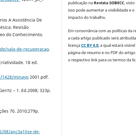
publicação na
Revista SOBECC
, visto
isso pode aumentar a visibilidade e o
impacto do trabalho.
rios A Assistência De
sica: Revisão
Em consonância com as políticas da re
úcleo do Conhecimento.
a cada artigo publicado será atribuíd
licença
CC BY 4.0
, a qual estará visível
de/sala-de-recuperacao
.
página de resumo e no PDF do artig
o respectivo link para os termos da li
riatividade. 18 ed.
u/1428/minayo
2001.pdf.
Gerrtz – 1. Ed.2008; 323p.
ições 70. 2010;279p.
6/08/anc3a1lise-de-