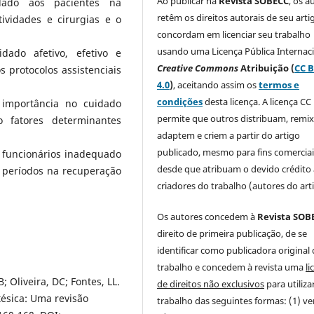
Ao publicar na
Revista SOBECC
, os a
idado aos pacientes na
retêm os direitos autorais de seu arti
ividades e cirurgias e o
concordam em licenciar seu trabalho
usando uma Licença Pública Internac
dado afetivo, efetivo e
Creative Commons
Atribuição (
CC 
 protocolos assistenciais
4.0
)
, aceitando assim os
termos e
condições
desta licença. A licença CC 
 importância no cuidado
permite que outros distribuam, remi
o fatores determinantes
adaptem e criem a partir do artigo
publicado, mesmo para fins comerciai
e funcionários inadequado
desde que atribuam o devido crédito
s períodos na recuperação
criadores do trabalho (autores do art
Os autores concedem à
Revista SOB
direito de primeira publicação, de se
identificar como publicadora original
trabalho e concedem à revista uma
li
 Oliveira, DC; Fontes, LL.
de direitos não exclusivos
para utiliza
ésica: Uma revisão
trabalho das seguintes formas: (1) v