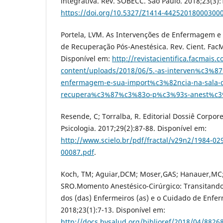
integrativa. Rev. SOBECC. São Paulo. 2018;23(3):
https://doi.org/10.5327/Z1414-44252018000300
Portela, LVM. As Intervenções de Enfermagem e 
de Recuperação Pós-Anestésica. Rev. Cient. FacM
Disponível em:
http://revistacientifica.facmais.
content/uploads/2018/06/5.-as-interven%c3%8
enfermagem-e-sua-import%c3%82ncia-na-sala-
recupera%c3%87%c3%83o-p%c3%93s-anest%c3%
Resende, C; Torralba, R. Editorial Dossiê Corpore
Psicologia. 2017;29(2):87-88. Disponível em:
http://www.scielo.br/pdf/fractal/v29n2/1984-029
00087.pdf
.
Koch, TM; Aguiar,DCM; Moser,GAS; Hanauer,MC; O
SRO.Momento Anestésico-Cirúrgico: Transitand
dos (das) Enfermeiros (as) e o Cuidado de Enf
2018;23(1):7-13. Disponível em:
http://docs.bvsalud.org/biblioref/2018/04/8826