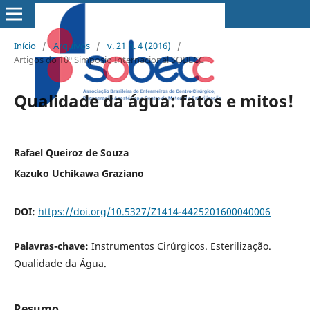
Início
/
Arquivos
/
v. 21 n. 4 (2016)
/
Artigos do 10º Simpósio Internacional SOBECC
Qualidade da água: fatos e mitos!
Rafael Queiroz de Souza
Kazuko Uchikawa Graziano
DOI:
https://doi.org/10.5327/Z1414-4425201600040006
Palavras-chave:
Instrumentos Cirúrgicos. Esterilização.
Qualidade da Água.
Resumo