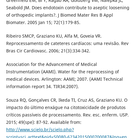
Greenfield EM, Bi Y, Ragab AA, Goldberg VM, Nalepka JL,
Seabold JM. Does endotoxin contribute to aseptic loosening
of orthopedic implants?. J Biomed Mater Res B Appl
Biomater. 2005 Jan 15; 72(1):179-85.
Ribeiro SMCP, Graziano KU, Alfa M, Goveia VR.
Reprocessamento de cateteres cardíacos: uma revisão. Rev
Bras Cir Cardiovasc. 2006; 21(3):334-342.
Association for the Advancement of Medical
Instrumentation (AAMI). Water for the reprocessing of
medical devices. Arlington: AAMI; 2007. (AAMI Technical
information report 34. TIR34:2007).
Souza RQ, Gonçalves CR, Ikeda TI, Cruz AS, Graziano KU. O
impacto do último enxágue na citotoxicidade de produtos
críticos passíveis de processamento. Rev. esc. enferm. USP.
2015; 49(spe): 87-92. Available from:
http://www.scielo.br/scielo.php?
script=sci_arttext&pid=S0080-62342015000700087&lng=en
.