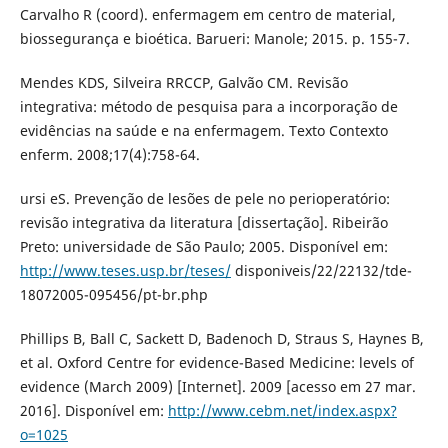
Carvalho R (coord). enfermagem em centro de material,
biossegurança e bioética. Barueri: Manole; 2015. p. 155-7.
Mendes KDS, Silveira RRCCP, Galvão CM. Revisão
integrativa: método de pesquisa para a incorporação de
evidências na saúde e na enfermagem. Texto Contexto
enferm. 2008;17(4):758-64.
ursi eS. Prevenção de lesões de pele no perioperatório:
revisão integrativa da literatura [dissertação]. Ribeirão
Preto: universidade de São Paulo; 2005. Disponível em:
http://www.teses.usp.br/teses/
disponiveis/22/22132/tde-
18072005-095456/pt-br.php
Phillips B, Ball C, Sackett D, Badenoch D, Straus S, Haynes B,
et al. Oxford Centre for evidence-Based Medicine: levels of
evidence (March 2009) [Internet]. 2009 [acesso em 27 mar.
2016]. Disponível em:
http://www.cebm.net/index.aspx?
o=1025