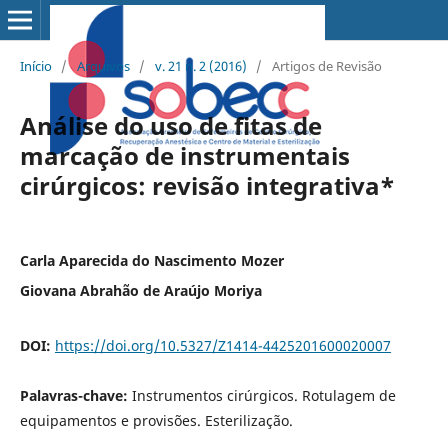
Início
/
Arquivos
/
v. 21 n. 2 (2016)
/
Artigos de Revisão
Análise do uso de fitas de
marcação de instrumentais
cirúrgicos: revisão integrativa*
Carla Aparecida do Nascimento Mozer
Giovana Abrahão de Araújo Moriya
DOI:
https://doi.org/10.5327/Z1414-4425201600020007
Palavras-chave:
Instrumentos cirúrgicos. Rotulagem de
equipamentos e provisões. Esterilização.