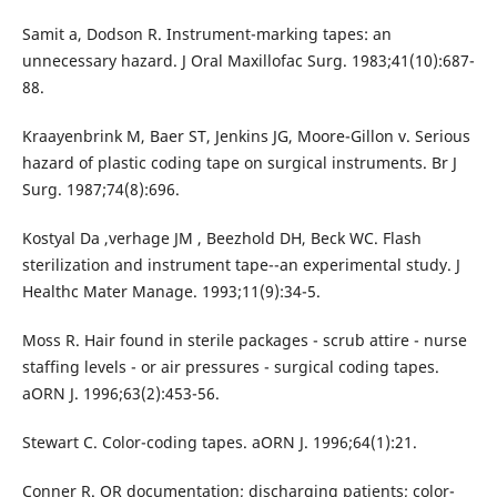
Samit a, Dodson R. Instrument-marking tapes: an
unnecessary hazard. J Oral Maxillofac Surg. 1983;41(10):687-
88.
Kraayenbrink M, Baer ST, Jenkins JG, Moore-Gillon v. Serious
hazard of plastic coding tape on surgical instruments. Br J
Surg. 1987;74(8):696.
Kostyal Da ,verhage JM , Beezhold DH, Beck WC. Flash
sterilization and instrument tape--an experimental study. J
Healthc Mater Manage. 1993;11(9):34-5.
Moss R. Hair found in sterile packages - scrub attire - nurse
staffing levels - or air pressures - surgical coding tapes.
aORN J. 1996;63(2):453-56.
Stewart C. Color-coding tapes. aORN J. 1996;64(1):21.
Conner R. OR documentation; discharging patients; color-