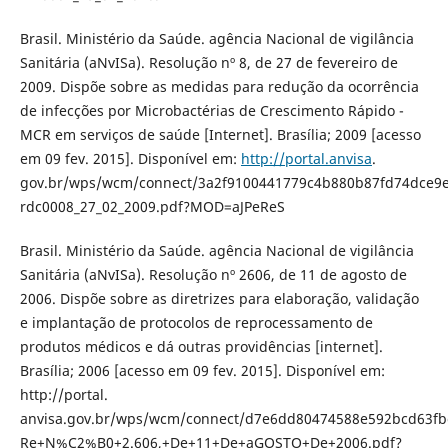
Brasil. Ministério da Saúde. agência Nacional de vigilância
Sanitária (aNvISa). Resolução nº 8, de 27 de fevereiro de
2009. Dispõe sobre as medidas para redução da ocorrência
de infecções por Microbactérias de Crescimento Rápido -
MCR em serviços de saúde [Internet]. Brasília; 2009 [acesso
em 09 fev. 2015]. Disponível em:
http://portal.anvisa
.
gov.br/wps/wcm/connect/3a2f9100441779c4b880b87fd74dce9
rdc0008_27_02_2009.pdf?MOD=aJPeReS
Brasil. Ministério da Saúde. agência Nacional de vigilância
Sanitária (aNvISa). Resolução nº 2606, de 11 de agosto de
2006. Dispõe sobre as diretrizes para elaboração, validação
e implantação de protocolos de reprocessamento de
produtos médicos e dá outras providências [internet].
Brasília; 2006 [acesso em 09 fev. 2015]. Disponível em:
http://portal.
anvisa.gov.br/wps/wcm/connect/d7e6dd80474588e592bcd63fb
Re+N%C2%B0+2.606,+De+11+De+aGOSTO+De+2006.pdf?