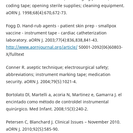
coding tape; opening sterile supplies; cleaning equipment.
aORN J. 1998;68(4):670,672-73.
Fogg D. Hand-rub agents - patient skin prep - smallpox
vaccine - instrument tape - cardiac catheterization
laboratory. aORN J. 2003;77(4):836,838,841-43.
http://www.aornjournal.org/article/
S0001-2092(06)60803-
X/fulltext
Conner R. aseptic technique; electrosurgical safety;
abbreviations; instrument marking tape; medication
security. aORN J. 2004;79(5):1021-4.
Bortolato Dl, Martelli a, acoria N, Martinez e, Gamarra J. el
encintado como método de controldel instrumental
quirúrgico. Med Infant. 2008;15(3):240-2.
Petersen C, Blanchard J. Clinical Issues – November 2010.
aORN J. 2010;92(5):585-90.