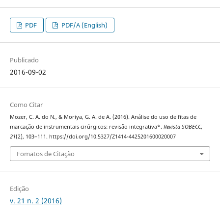
PDF
PDF/A (English)
Publicado
2016-09-02
Como Citar
Mozer, C. A. do N., & Moriya, G. A. de A. (2016). Análise do uso de fitas de
marcação de instrumentais cirúrgicos: revisão integrativa*.
Revista SOBECC
,
21
(2), 103–111. https://doi.org/10.5327/Z1414-4425201600020007
Fomatos de Citação
Edição
v. 21 n. 2 (2016)