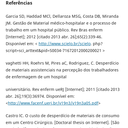
Referências
Garcia SD, Haddad MCl, Dellaroza MSG, Costa DB, Miranda
JM. Gestão de Material médico-hospitalar e o processo de
trabalho em um hospital público. Rev Bras enferm
[Internet]; 2012 [citado 2013 abr. 26];65(2):339-46.
Disponível em: <
http://www.scielo.br/scielo
. php?
script=sci_arttext&pid=S0034-71672012000200021 >
vaghetti HH, Roehrs M, Pires aC, Rodriguez, C. Desperdício
de materiais assistenciais na percepção dos trabalhadores
de enfermagem de um hospital
universitário. Rev enferm ueRJ [Internet]; 2011 [citado 2013
abr. 26];19(3):36974. Disponível em:
<
http://www.facenf.uerj.br/v19n3/v19n3a05.pdf
>
Castro lC. O custo de desperdício de materiais de consumo
em um Centro Cirúrgico. [Doctoral thesis on Internet]. [São