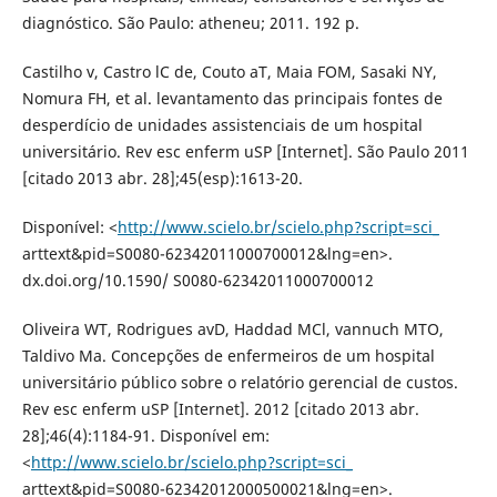
diagnóstico. São Paulo: atheneu; 2011. 192 p.
Castilho v, Castro lC de, Couto aT, Maia FOM, Sasaki NY,
Nomura FH, et al. levantamento das principais fontes de
desperdício de unidades assistenciais de um hospital
universitário. Rev esc enferm uSP [Internet]. São Paulo 2011
[citado 2013 abr. 28];45(esp):1613-20.
Disponível: <
http://www.scielo.br/scielo.php?script=sci_
arttext&pid=S0080-62342011000700012&lng=en>.
dx.doi.org/10.1590/ S0080-62342011000700012
Oliveira WT, Rodrigues avD, Haddad MCl, vannuch MTO,
Taldivo Ma. Concepções de enfermeiros de um hospital
universitário público sobre o relatório gerencial de custos.
Rev esc enferm uSP [Internet]. 2012 [citado 2013 abr.
28];46(4):1184-91. Disponível em:
<
http://www.scielo.br/scielo.php?script=sci_
arttext&pid=S0080-62342012000500021&lng=en>.