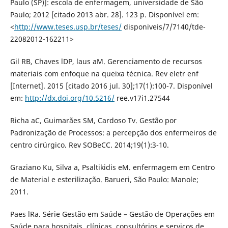
Paulo (SP)]: escola de enfermagem, universidade de São
Paulo; 2012 [citado 2013 abr. 28]. 123 p. Disponível em:
<
http://www.teses.usp.br/teses/
disponiveis/7/7140/tde-
22082012-162211>
Gil RB, Chaves lDP, laus aM. Gerenciamento de recursos
materiais com enfoque na queixa técnica. Rev eletr enf
[Internet]. 2015 [citado 2016 jul. 30];17(1):100-7. Disponível
em:
http://dx.doi.org/10.5216/
ree.v17i1.27544
Richa aC, Guimarães SM, Cardoso Tv. Gestão por
Padronização de Processos: a percepção dos enfermeiros de
centro cirúrgico. Rev SOBeCC. 2014;19(1):3-10.
Graziano Ku, Silva a, Psaltikidis eM. enfermagem em Centro
de Material e esterilização. Barueri, São Paulo: Manole;
2011.
Paes lRa. Série Gestão em Saúde – Gestão de Operações em
Saúde para hospitais, clínicas, consultórios e serviços de