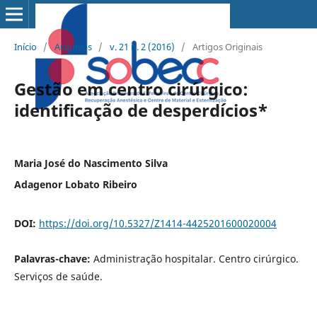
Início
/
Arquivos
/
v. 21 n. 2 (2016)
/
Artigos Originais
Gestão em centro cirúrgico:
identificação de desperdícios*
Maria José do Nascimento Silva
Adagenor Lobato Ribeiro
DOI:
https://doi.org/10.5327/Z1414-4425201600020004
Palavras-chave:
Administração hospitalar. Centro cirúrgico.
Serviços de saúde.