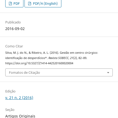
PDF
PDF/A (English)
Publicado
2016-09-02
Como Citar
Silva, M. J. do N., & Ribeiro, A. L. (2016). Gestão em centro cirúrgico:
identificação de desperdícios*.
Revista SOBECC
,
21
(2), 82–89.
https://doi.org/10.5327/Z1414-4425201600020004
Fomatos de Citação
Edição
v. 21 n. 2 (2016)
Seção
Artigos Originais