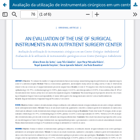
Avaliação da utilização de instrumentais cirúrgicos em um centro cirúrgico ambulatorial