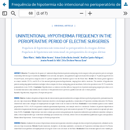
Frequência de hipotermia não intencional no perioperatório de cirurgias eletivas